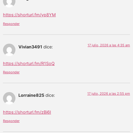
https://shorturl.fm/yp8YM
Responder
17 julio, 2026 a las 4:35 am
Vivian3491
dice:
https://shorturl.fm/R1SoQ
Responder
17 julio, 2026 a las 2:55 pm
Lorraine825
dice:
https://shorturl.fm/zBi6I
Responder