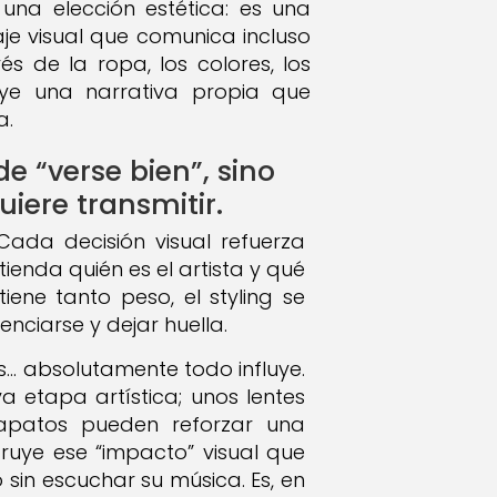
na elección estética: es una
aje visual que comunica incluso
s de la ropa, los colores, los
ruye una narrativa propia que
a.
de “verse bien”, sino
iere transmitir.
 Cada decisión visual refuerza
ienda quién es el artista y qué
ene tanto peso, el styling se
nciarse y dejar huella.
tos… absolutamente todo influye.
etapa artística; unos lentes
 zapatos pueden reforzar una
ruye ese “impacto” visual que
 sin escuchar su música. Es, en