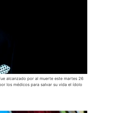
ue alcanzado por al muerte este martes 26
por los médicos para salvar su vida el ídolo