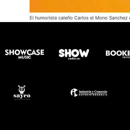
El humorista caleño Carlos el Mono Sanchez no
entre los que se encuentran Costa Rica, Méxic