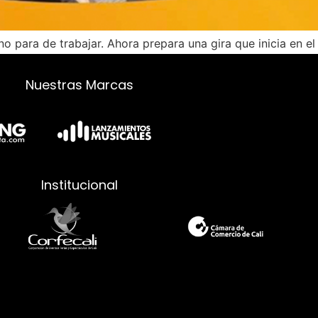
 para de trabajar. Ahora prepara una gira que inicia en el 
o y Canada para finalizar en agosto en su casa, el teatro J
Nuestras Marcas
Institucional